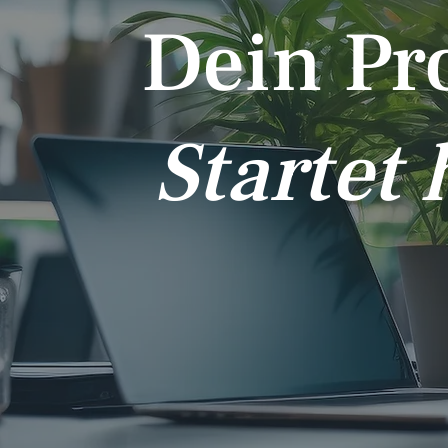
Dein Pro
Startet 