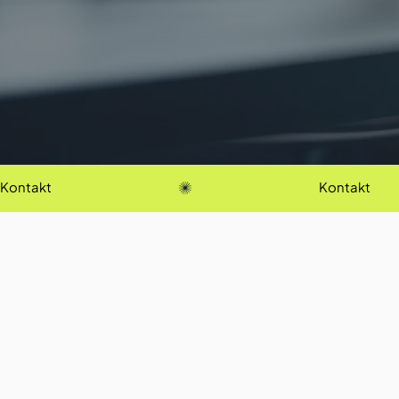
Kontakt